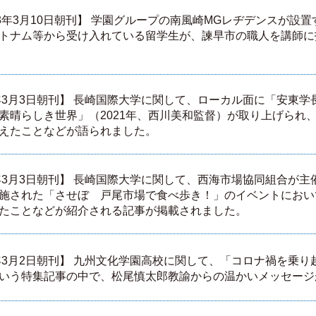
23年3月10日朝刊】 学園グループの南風崎MGレヂデンスが設
トナム等から受け入れている留学生が、諫早市の職人を講師に
3年3月3日朝刊】 長崎国際大学に関して、ローカル面に「安東
素晴らしき世界」（2021年、西川美和監督）が取り上げられ
えたことなどが語られました。
3年3月3日朝刊】 長崎国際大学に関して、西海市場協同組合が
施された「させぼ 戸尾市場で食べ歩き！」のイベントにおい
たことなどが紹介される記事が掲載されました。
3年3月2日朝刊】 九州文化学園高校に関して、「コロナ禍を乗
いう特集記事の中で、松尾慎太郎教諭からの温かいメッセージ