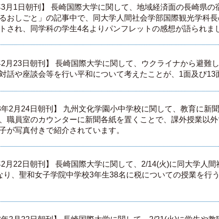
3年3月1日朝刊】 長崎国際大学に関して、地域経済面の長崎県
るおしごと」の記事中で、同大学人間社会学部国際観光学科長
トされ、同学科の学生4名よりパンフレットの感想が語られま
3年2月23日朝刊】 長崎国際大学に関して、ウクライナから避難
対話や座談会等を行い平和について考えたことが、1面及び13
3年2月24日朝刊】 九州文化学園小中学校に関して、教育に新
、職員室のカウンターに新聞各紙を置くことで、課外授業以外
子が写真付きで紹介されています。
年2月22日朝刊】 長崎国際大学に関して、2/14(火)に同大学
なり、聖和女子学院中学校3年生38名に税についての授業を行