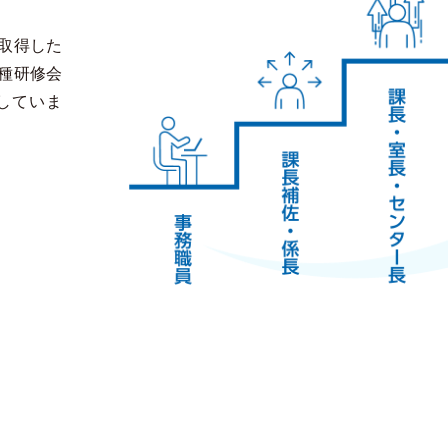
取得した
種研修会
していま