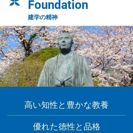
Foundation
2026.06.18
更新情報
情報公開ページを更新しました。
建学の精神
2026.03.30
更新情報
情報公開ページを更新しました。
2026.03.04
採用情報
《採用情報》令和9年度 九州文化学園小中学校 教員募
集
2026.02.26
お知らせ
学校法人九州文化学園法人事務局移転のお知らせ
2026.02.02
更新情報
情報公開ページを更新しました。
高い知性と豊かな教養
優れた徳性と品格