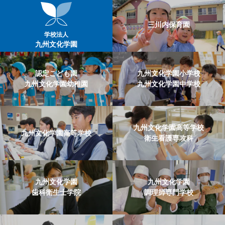
三川内保育園
学校法人
九州文化学園
認定こども園
九州文化学園小学校
九州文化学園幼稚園
九州文化学園中学校
九州文化学園高等学校
九州文化学園高等学校
衛生看護専攻科
九州文化学園
九州文化学園
歯科衛生士学院
調理師専門学校