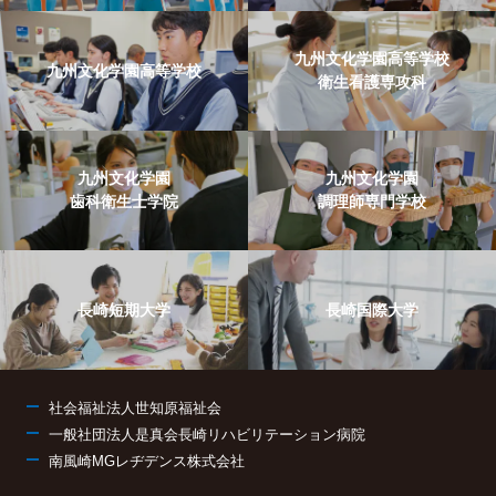
九州文化学園高等学校
九州文化学園高等学校
衛生看護専攻科
九州文化学園
九州文化学園
歯科衛生士学院
調理師専門学校
長崎短期大学
長崎国際大学
社会福祉法人世知原福祉会
一般社団法人是真会長崎リハビリテーション病院
南風崎MGレヂデンス株式会社