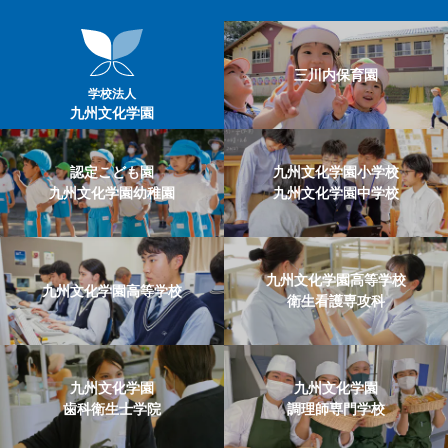
三川内保育園
学校法人
九州文化学園
認定こども園
九州文化学園小学校
九州文化学園幼稚園
九州文化学園中学校
九州文化学園高等学校
九州文化学園高等学校
衛生看護専攻科
九州文化学園
九州文化学園
歯科衛生士学院
調理師専門学校